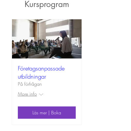
Kursprogram
Företagsanpassade
utbildningar
På förfrågan
More info
Läs mer | Boka