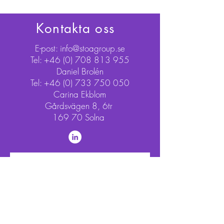
Kontakta oss
E-post:
info@stoagroup.se
Tel:
+46 (0) 708 813 955
Daniel Brolén
Tel:
+46 (0) 733 750 050
Carina Ekblom
Gårdsvägen 8, 6tr
169 70 Solna