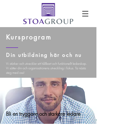
Kursprogram
Din utbildning här och nu
Vi stärker och utvecklar ett hållbart och funktionellt ledarskap.
Vi sätter din och organisationens utveckling i fokus. Ta nästa
steg med oss!
Bli en tryggare och starkare ledare