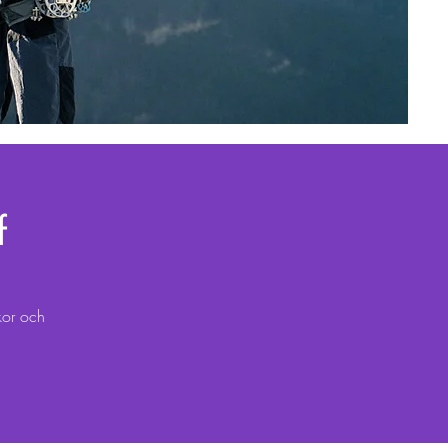
f
kor och