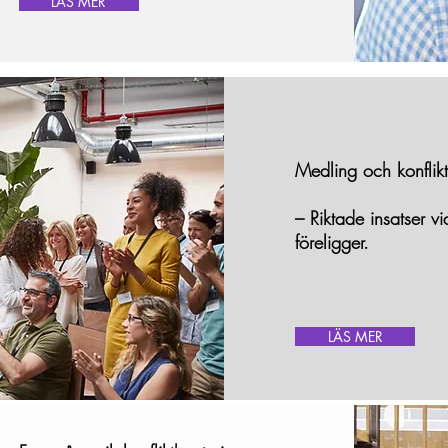
LÄS MER
Medling och konflik
– Riktade insatser vi
föreligger.
LÄS MER