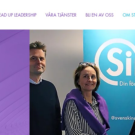
EAD UP LEADERSHIP
VÅRA TJÄNSTER
BLI EN AV OSS
OM S