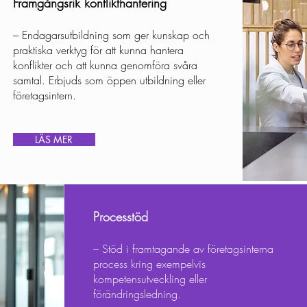
Framgångsrik konflikthantering
– Endagarsutbildning som ger kunskap och
praktiska verktyg för att kunna hantera
konflikter och att kunna genomföra svåra
samtal. Erbjuds som öppen utbildning eller
företagsintern.
LÄS MER
Processtöd
– Stöd i framtagande av företagsinterna
process kring exempelvis
kompetensutveckling eller
förändringsledning.