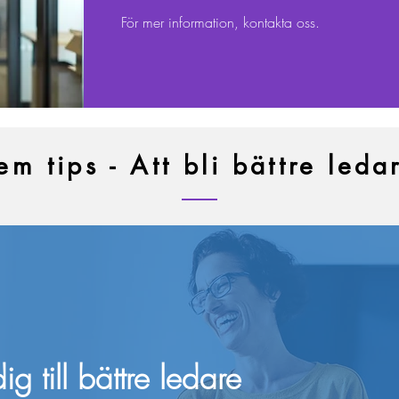
För mer information, kontakta oss.
em tips - Att bli bättre leda
g till bättre ledare