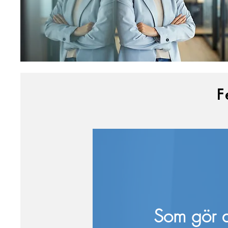
F
Som gör di