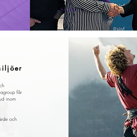
Scrolla
iljöer
ch
agroup får
bud inom
värde och