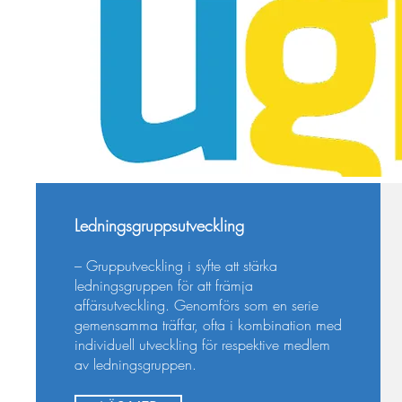
Ledningsgruppsutveckling
– Grupputveckling i syfte att stärka
ledningsgruppen för att främja
affärsutveckling. Genomförs som en serie
gemensamma träffar, ofta i kombination med
individuell utveckling för respektive medlem
av ledningsgruppen.