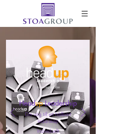
Head
up
Leadership
Din väg till ett hållbart
ledarskap
Individuellt