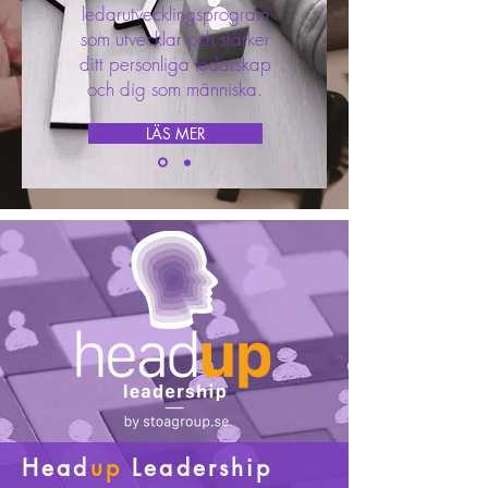
ledarutvecklingsprogram
som utvecklar och stärker
ditt personliga ledarskap
och dig som människa.
LÄS MER
Head
up
Leadership