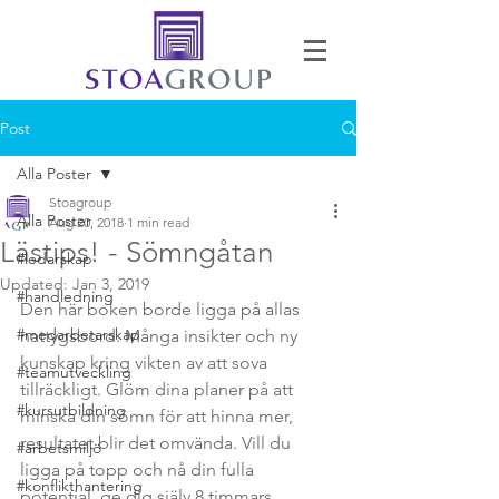
Post
Alla Poster
Stoagroup
Alla Poster
Aug 20, 2018
1 min read
Lästips! - Sömngåtan
#ledarskap
Updated:
Jan 3, 2019
#handledning
Den här boken borde ligga på allas 
#medarbetarskap
nattygsbord. Många insikter och ny 
kunskap kring vikten av att sova 
#teamutveckling
tillräckligt. Glöm dina planer på att 
#kursutbildning
minska din sömn för att hinna mer, 
resultatet blir det omvända. Vill du 
#arbetsmiljö
ligga på topp och nå din fulla 
#konflikthantering
potential, ge dig själv 8 timmars 