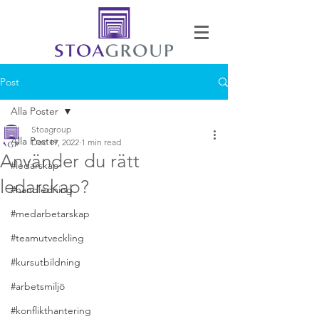
Post
Alla Poster
Stoagroup
Alla Poster
Dec 19, 2022
1 min read
Använder du rätt
#ledarskap
ledarskap?
#handledning
#medarbetarskap
#teamutveckling
#kursutbildning
#arbetsmiljö
#konflikthantering