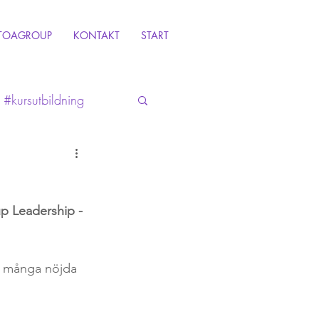
TOAGROUP
KONTAKT
START
#kursutbildning
 Leadership - 
h många nöjda 