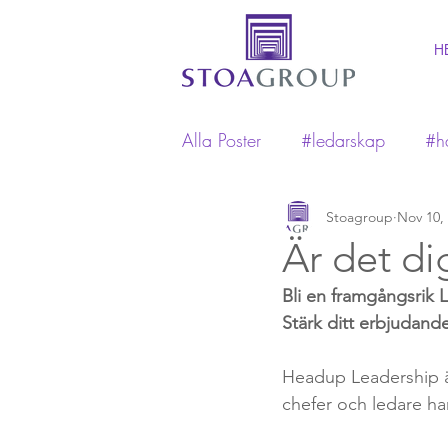
H
Alla Poster
#ledarskap
#h
#arbetsmiljö
Stoagroup
#konflikthant
Nov 10,
Är det di
Bli en framgångsrik
Stärk ditt erbjudand
Headup Leadership ä
chefer och ledare h