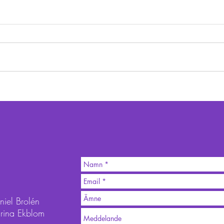
Ett varmt tack för ett
Kreat
händelserikt år!
ett 
iel Brolén
rina Ekblom