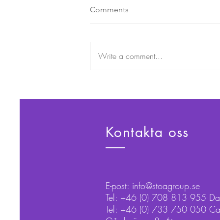
Comments
Write a comment...
Stärk dina medarbetare och
chefer genom att investera i
handledning!
Kontakta oss
E-post:
info@stoagroup.se
Tel: +46 (0) 708 813 955 Dan
Tel: +46 (0) 733 750 050 Ca