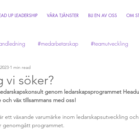
EAD UP LEADERSHIP
VÅRA TJÄNSTER
BLI EN AV OSS
OM S
andledning
#medarbetarskap
#teamutveckling
ering
 2023
1 min read
#Utveckling
#personliga ledarskap
g vi söker?
 Ledarskapskonsult genom ledarskapsprogrammet Headup
e och väx tillsammans med oss!
r ett växande varumärke inom ledarskapsutveckling oc
ar genomgått programmet.