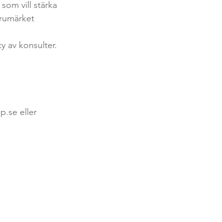
om vill stärka 
arumärket 
y av konsulter.
.se eller 